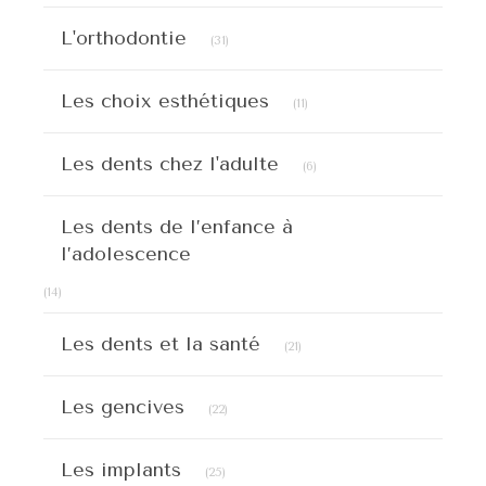
Articles Count
L'orthodontie
(31)
Articles Count
Les choix esthétiques
(11)
Articles Count
Les dents chez l'adulte
(6)
Les dents de l’enfance à
l’adolescence
Articles Count
(14)
Articles Count
Les dents et la santé
(21)
Articles Count
Les gencives
(22)
Articles Count
Les implants
(25)