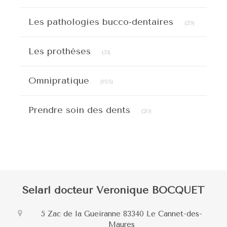
Articles C
Les pathologies bucco-dentaires
(29)
Articles Count
Les prothèses
(31)
Articles Count
Omnipratique
(195)
Articles Count
Prendre soin des dents
(20)
Selarl docteur Veronique BOCQUET
5 Zac de la Gueiranne
83340
Le Cannet-des-
Maures