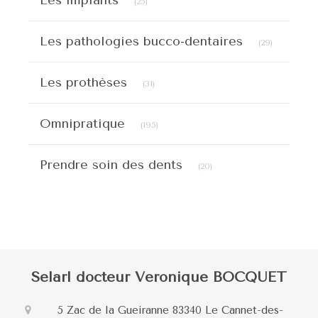
Les implants
(25)
Articles C
Les pathologies bucco-dentaires
(29)
Articles Count
Les prothèses
(31)
Articles Count
Omnipratique
(195)
Articles Count
Prendre soin des dents
(20)
Selarl docteur Veronique BOCQUET
5 Zac de la Gueiranne
83340
Le Cannet-des-