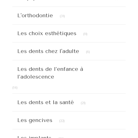
Articles Count
L'orthodontie
(31)
Articles Count
Les choix esthétiques
(11)
Articles Count
Les dents chez l'adulte
(6)
Les dents de l’enfance à
l’adolescence
Articles Count
(14)
Articles Count
Les dents et la santé
(21)
Articles Count
Les gencives
(22)
Articles Count