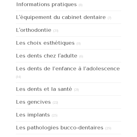
Articles Count
Informations pratiques
(8)
Articles Count
L'équipement du cabinet dentaire
(7)
Articles Count
L'orthodontie
(31)
Articles Count
Les choix esthétiques
(11)
Articles Count
Les dents chez l'adulte
(6)
Les dents de l’enfance à l’adolescence
Articles Count
(14)
Articles Count
Les dents et la santé
(21)
Articles Count
Les gencives
(22)
Articles Count
Les implants
(25)
Articles Count
Les pathologies bucco-dentaires
(29)