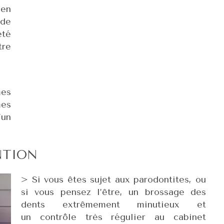
en
 de
été
tre
mes
es
’un
NTION
> Si vous êtes sujet aux parodontites, ou
si vous pensez l’être, un brossage des
dents extrêmement minutieux et
un contrôle très régulier au cabinet