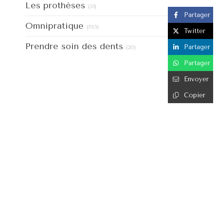
Articles Count
Les prothèses
(31)
Partager
Articles Count
Omnipratique
(195)
Twitter
Articles Count
Prendre soin des dents
Partager
(20)
Partager
Envoyer
Copier