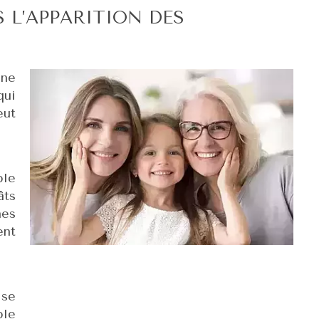
S L’APPARITION DES
une
qui
eut
ble
âts
nes
ent
 se
ble