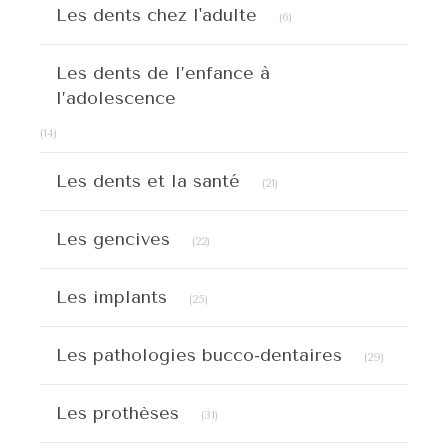
Articles Count
Les dents chez l'adulte
(6)
Les dents de l’enfance à
l’adolescence
Articles Count
(14)
Articles Count
Les dents et la santé
(21)
Articles Count
Les gencives
(22)
Articles Count
Les implants
(25)
Articles C
Les pathologies bucco-dentaires
(29)
Articles Count
Les prothèses
(31)