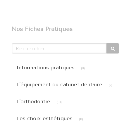
Nos Fiches Pratiques
Rechercher
Articles Count
Informations pratiques
(8)
Articles C
L'équipement du cabinet dentaire
(7)
Articles Count
L'orthodontie
(31)
Articles Count
Les choix esthétiques
(11)