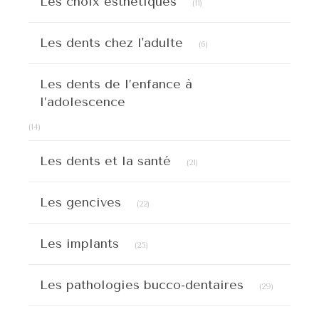
Les choix esthétiques
(11)
Articles Count
Les dents chez l'adulte
(6)
Les dents de l’enfance à
l’adolescence
Articles Count
(14)
Articles Count
Les dents et la santé
(21)
Articles Count
Les gencives
(22)
Articles Count
Les implants
(25)
Articles C
Les pathologies bucco-dentaires
(29)
Articles Count