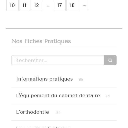
10
11
12
…
17
18
Nos Fiches Pratiques
Rechercher
Articles Count
Informations pratiques
(8)
Articles C
L'équipement du cabinet dentaire
(7)
Articles Count
L'orthodontie
(31)
Articles Count