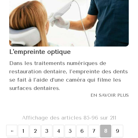
L'empreinte optique
Dans les traitements numériques de
restauration dentaire, l’empreinte des dents
se fait à l’aide d’une caméra qui filme les
surfaces dentaires.
EN SAVOIR PLUS
Affichage des articles 85-96 sur 211
1
2
3
4
5
6
7
8
9