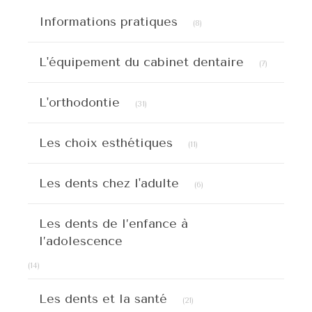
Articles Count
Informations pratiques
(8)
Articles C
L'équipement du cabinet dentaire
(7)
Articles Count
L'orthodontie
(31)
Articles Count
Les choix esthétiques
(11)
Articles Count
Les dents chez l'adulte
(6)
Les dents de l’enfance à
l’adolescence
Articles Count
(14)
Articles Count
Les dents et la santé
(21)