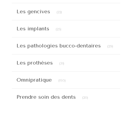
Articles Count
Les gencives
(22)
Articles Count
Les implants
(25)
Articles C
Les pathologies bucco-dentaires
(29)
Articles Count
Les prothèses
(31)
Articles Count
Omnipratique
(195)
Articles Count
Prendre soin des dents
(20)