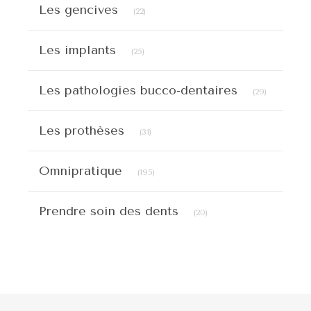
Articles Count
Les gencives
(22)
Articles Count
Les implants
(25)
Articles C
Les pathologies bucco-dentaires
(29)
Articles Count
Les prothèses
(31)
Articles Count
Omnipratique
(195)
Articles Count
Prendre soin des dents
(20)